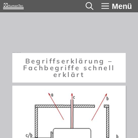
Zum
Menü
Inhalt
springen
Begriffserklärung – Fachbegriffe schnell erklärt
Begriffserklärung –
Fachbegriffe schnell
erklärt