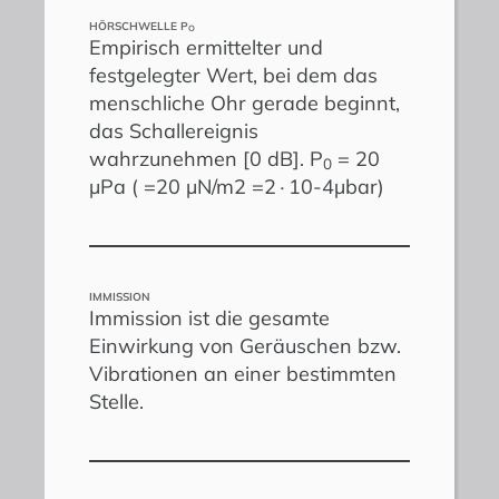
HÖRSCHWELLE P
O
Empirisch ermittelter und
festgelegter Wert, bei dem das
menschliche Ohr gerade beginnt,
das Schallereignis
wahrzunehmen [0 dB]. P
= 20
0
µPa ( =20 µN/m2 =2∙10-4µbar)
IMMISSION
Immission ist die gesamte
Einwirkung von Geräuschen bzw.
Vibrationen an einer bestimmten
Stelle.