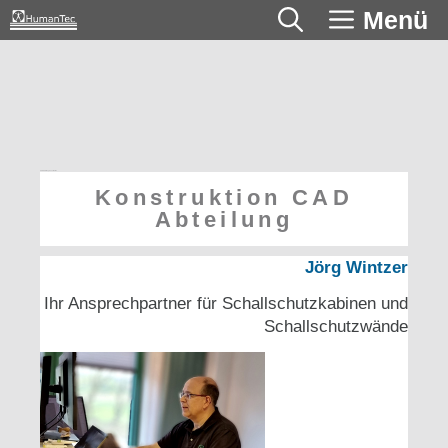
Zum
Menü
Inhalt
springen
CAD-Abteilung Konstruktion
Konstruktion CAD
Abteilung
Jörg Wintzer
Ihr Ansprechpartner für Schallschutzkabinen und
Schallschutzwände